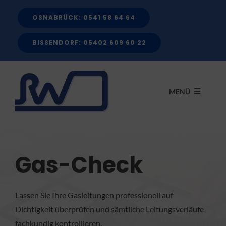
Zum
OSNABRÜCK: 0541 58 64 64
Inhalt
springen
BISSENDORF: 05402 609 60 22
MENÜ
START
Gas-Check
LEISTUNGEN
Lassen Sie Ihre Gasleitungen professionell auf
FÖRDERMITTEL
Dichtigkeit überprüfen und sämtliche Leitungsverläufe
fachkundig kontrollieren.