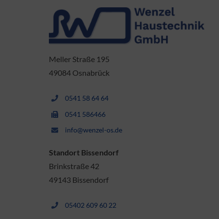
Meller Straße 195
49084 Osnabrück
0541 58 64 64
0541 586466
info@wenzel-os.de
Standort Bissendorf
Brinkstraße 42
49143 Bissendorf
05402 609 60 22