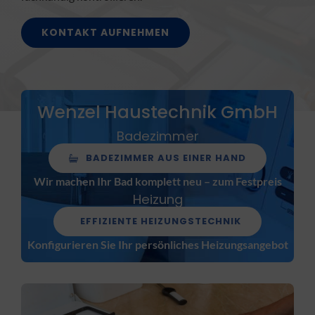
FACHBETRIEB
KONTAKT AUFNEHMEN
Aktuelles
Jobs
Wenzel Haustechnik GmbH
Badezimmer
KONTAKT
BADEZIMMER AUS EINER HAND
Wir machen Ihr Bad komplett neu – zum Festpreis
Heizung
EFFIZIENTE HEIZUNGSTECHNIK
Konfigurieren Sie Ihr persönliches Heizungsangebot