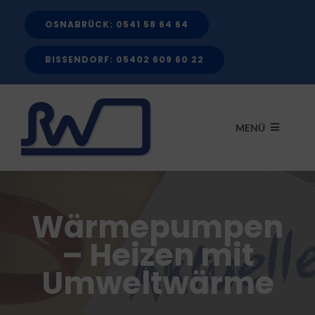
Zum
OSNABRÜCK: 0541 58 64 64
Inhalt
springen
BISSENDORF: 05402 609 60 22
MENÜ
START
Wärmepumpen
LEISTUNGEN
– Heizen mit
Umweltwärme
FÖRDERMITTEL