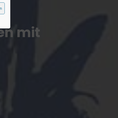
en
n mit