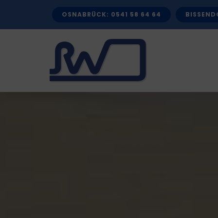
Zum
OSNABRÜCK: 0541 58 64 64
BISSENDO
Inhalt
springen