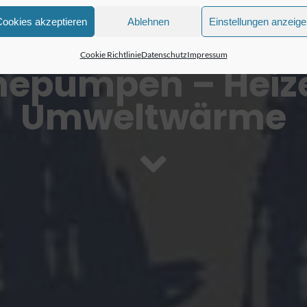
Cookies akzeptieren
Ablehnen
Einstellungen anzeig
Cookie Richtlinie
Datenschutz
Impressum
epumpen – Heize
Umweltwärme