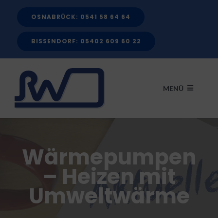
Zum
OSNABRÜCK: 0541 58 64 64
Inhalt
springen
BISSENDORF: 05402 609 60 22
MENÜ
START
Wärmepumpen
LEISTUNGEN
– Heizen mit
Umweltwärme
FÖRDERMITTEL