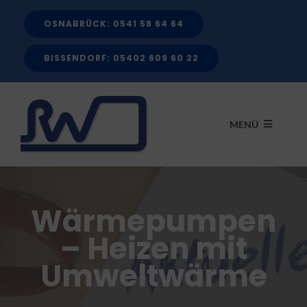
Zum
OSNABRÜCK: 0541 58 64 64
Inhalt
springen
BISSENDORF: 05402 609 60 22
MENÜ
START
Wärmepumpen
LEISTUNGEN
– Heizen mit
Umweltwärme
FÖRDERMITTEL