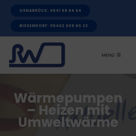
Zum
OSNABRÜCK: 0541 58 64 64
Inhalt
springen
BISSENDORF: 05402 609 60 22
MENÜ
START
Wärmepumpen
LEISTUNGEN
– Heizen mit
Umweltwärme
FÖRDERMITTEL