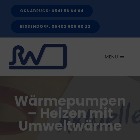
Zum
OSNABRÜCK: 0541 58 64 64
Inhalt
springen
BISSENDORF: 05402 609 60 22
MENÜ
START
Wärmepumpen
LEISTUNGEN
– Heizen mit
Umweltwärme
FÖRDERMITTEL