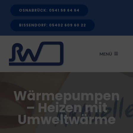
Zum
OSNABRÜCK: 0541 58 64 64
Inhalt
springen
BISSENDORF: 05402 609 60 22
MENÜ
START
Wärmepumpen
LEISTUNGEN
– Heizen mit
Umweltwärme
FÖRDERMITTEL