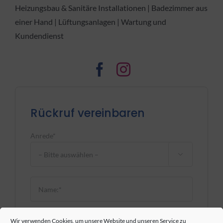
Heizungsbau & Sanitäre Installationen | Badezimmer aus
einer Hand | Lüftungsanlagen | Wartung und
Kundendienst
Rückruf vereinbaren
Anrede*

Bitte lasse dieses Feld leer.
Wir verwenden Cookies, um unsere Website und unseren Service zu