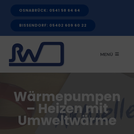
Zum
OSNABRÜCK: 0541 58 64 64
Inhalt
springen
BISSENDORF: 05402 609 60 22
MENÜ
START
Wärmepumpen
LEISTUNGEN
– Heizen mit
Umweltwärme
FÖRDERMITTEL