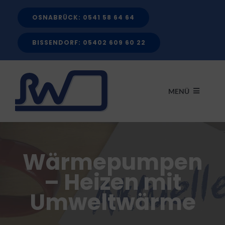
Zum
OSNABRÜCK: 0541 58 64 64
Inhalt
springen
BISSENDORF: 05402 609 60 22
MENÜ
START
Wärmepumpen
LEISTUNGEN
– Heizen mit
Umweltwärme
FÖRDERMITTEL