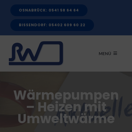
Zum
OSNABRÜCK: 0541 58 64 64
Inhalt
springen
BISSENDORF: 05402 609 60 22
MENÜ
START
Wärmepumpen
LEISTUNGEN
– Heizen mit
Umweltwärme
FÖRDERMITTEL