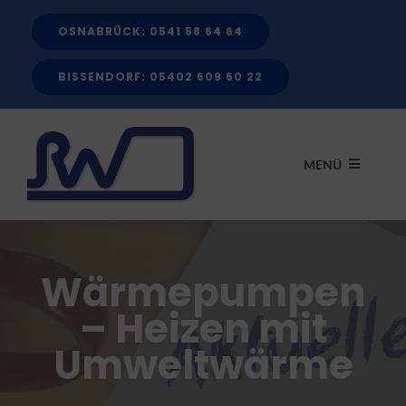
Zum
OSNABRÜCK: 0541 58 64 64
Inhalt
springen
BISSENDORF: 05402 609 60 22
MENÜ
START
Wärmepumpen
LEISTUNGEN
– Heizen mit
Umweltwärme
FÖRDERMITTEL