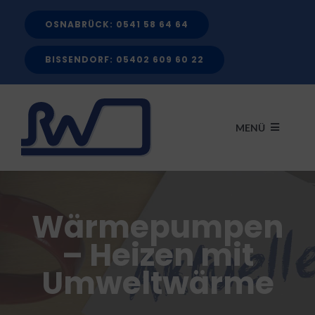
Zum
OSNABRÜCK: 0541 58 64 64
Inhalt
springen
BISSENDORF: 05402 609 60 22
MENÜ
START
Wärmepumpen
LEISTUNGEN
– Heizen mit
Umweltwärme
FÖRDERMITTEL