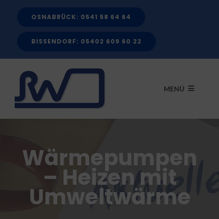
Zum
OSNABRÜCK: 0541 58 64 64
Inhalt
springen
BISSENDORF: 05402 609 60 22
MENÜ
START
Wärmepumpen
LEISTUNGEN
– Heizen mit
Umweltwärme
FÖRDERMITTEL