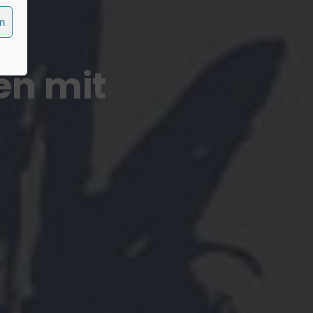
en
n mit