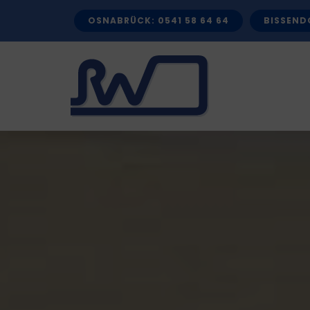
Zum
OSNABRÜCK: 0541 58 64 64
BISSENDO
Inhalt
springen