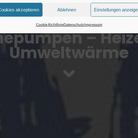
Cookies akzeptieren
Ablehnen
Einstellungen anzeig
Cookie Richtlinie
Datenschutz
Impressum
epumpen – Heize
Umweltwärme