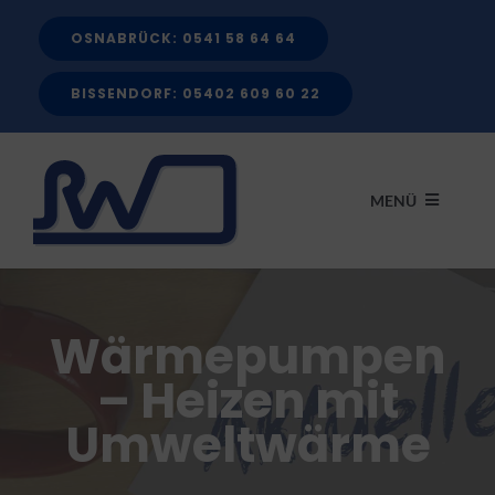
Zum
OSNABRÜCK: 0541 58 64 64
Inhalt
springen
BISSENDORF: 05402 609 60 22
MENÜ
START
Wärmepumpen
LEISTUNGEN
– Heizen mit
Umweltwärme
FÖRDERMITTEL