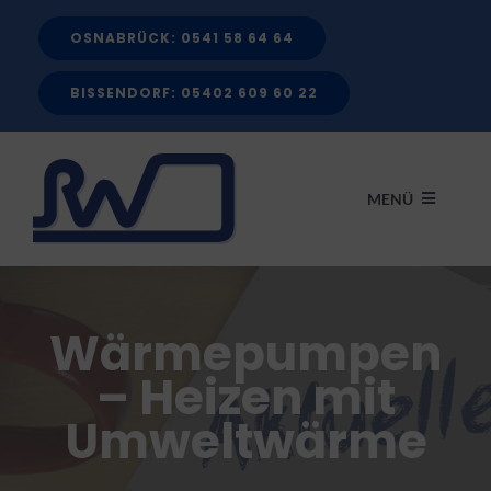
Zum
OSNABRÜCK: 0541 58 64 64
Inhalt
springen
BISSENDORF: 05402 609 60 22
MENÜ
START
Wärmepumpen
LEISTUNGEN
– Heizen mit
Umweltwärme
FÖRDERMITTEL