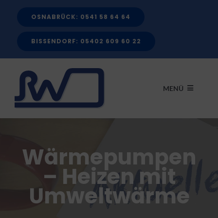
Zum
OSNABRÜCK: 0541 58 64 64
Inhalt
springen
BISSENDORF: 05402 609 60 22
MENÜ
START
Wärmepumpen
LEISTUNGEN
– Heizen mit
Umweltwärme
FÖRDERMITTEL