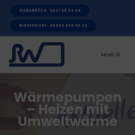
Zum
OSNABRÜCK: 0541 58 64 64
Inhalt
springen
BISSENDORF: 05402 609 60 22
MENÜ
START
Wärmepumpen
LEISTUNGEN
– Heizen mit
Umweltwärme
FÖRDERMITTEL