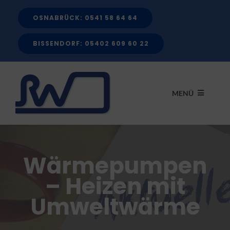
Zum
OSNABRÜCK: 0541 58 64 64
Inhalt
springen
BISSENDORF: 05402 609 60 22
MENÜ
START
Wärmepumpen
LEISTUNGEN
– Heizen mit
Umweltwärme
FÖRDERMITTEL