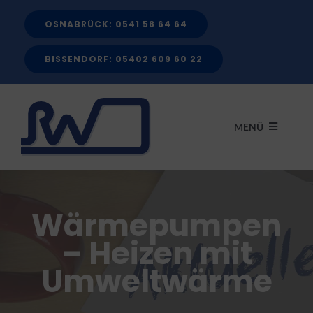
Zum
OSNABRÜCK: 0541 58 64 64
Inhalt
springen
BISSENDORF: 05402 609 60 22
MENÜ
START
Wärmepumpen
LEISTUNGEN
– Heizen mit
Umweltwärme
FÖRDERMITTEL