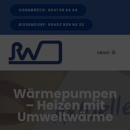
Zum
OSNABRÜCK: 0541 58 64 64
Inhalt
springen
BISSENDORF: 05402 609 60 22
MENÜ
START
Wärmepumpen
LEISTUNGEN
– Heizen mit
Umweltwärme
FÖRDERMITTEL