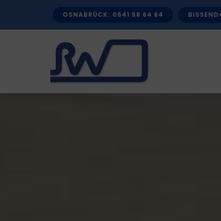
Zum
OSNABRÜCK: 0541 58 64 64
BISSENDO
Inhalt
springen