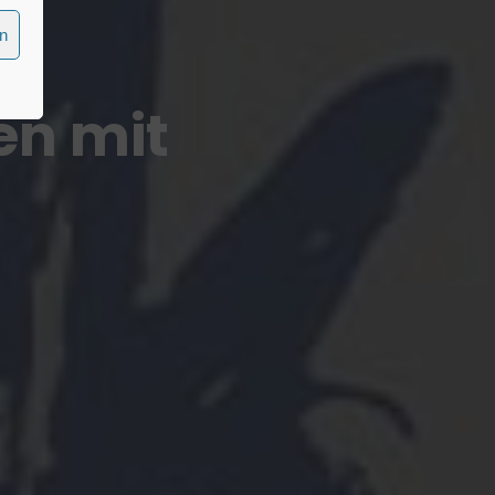
en
n mit