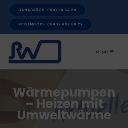
Zum
OSNABRÜCK: 0541 58 64 64
Inhalt
springen
BISSENDORF: 05402 609 60 22
MENÜ
START
Wärmepumpen
LEISTUNGEN
– Heizen mit
Umweltwärme
FÖRDERMITTEL