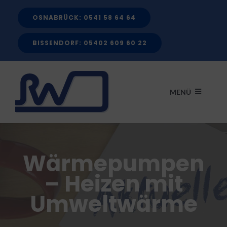
Zum
OSNABRÜCK: 0541 58 64 64
Inhalt
springen
BISSENDORF: 05402 609 60 22
MENÜ
START
Wärmepumpen
LEISTUNGEN
– Heizen mit
Umweltwärme
FÖRDERMITTEL