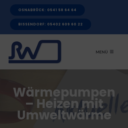
Zum
OSNABRÜCK: 0541 58 64 64
Inhalt
springen
BISSENDORF: 05402 609 60 22
MENÜ
START
Wärmepumpen
LEISTUNGEN
– Heizen mit
Umweltwärme
FÖRDERMITTEL