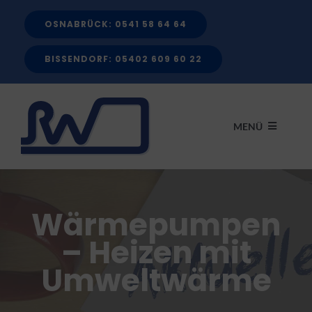
Zum
OSNABRÜCK: 0541 58 64 64
Inhalt
springen
BISSENDORF: 05402 609 60 22
MENÜ
START
Wärmepumpen
LEISTUNGEN
– Heizen mit
Umweltwärme
FÖRDERMITTEL