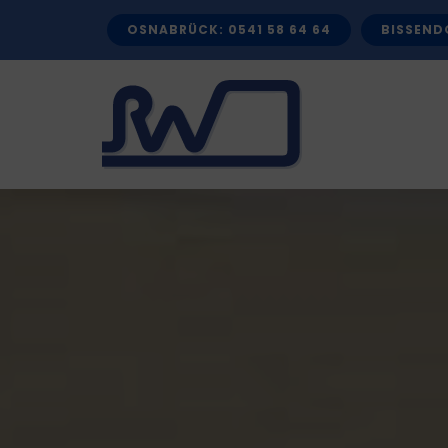
Zum
OSNABRÜCK: 0541 58 64 64
BISSENDO
Inhalt
springen