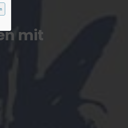
en
n mit