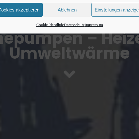
Cookies akzeptieren
Ablehnen
Einstellungen anzeig
Cookie Richtlinie
Datenschutz
Impressum
epumpen – Heize
Umweltwärme