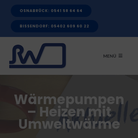
Zum
OSNABRÜCK: 0541 58 64 64
Inhalt
springen
BISSENDORF: 05402 609 60 22
MENÜ
START
Wärmepumpen
LEISTUNGEN
– Heizen mit
Umweltwärme
FÖRDERMITTEL