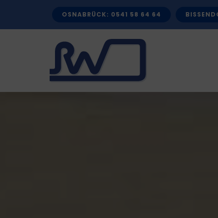
Zum
OSNABRÜCK: 0541 58 64 64
BISSENDO
Inhalt
springen