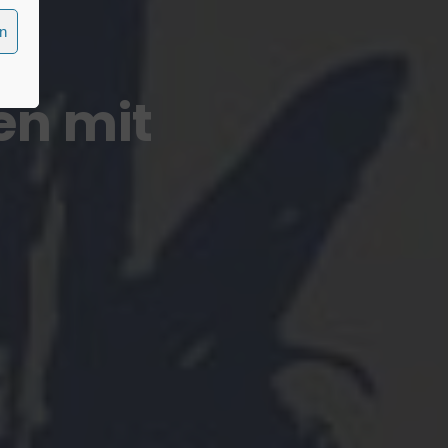
en
n mit