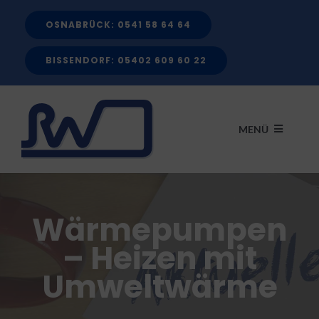
Zum
OSNABRÜCK: 0541 58 64 64
Inhalt
springen
BISSENDORF: 05402 609 60 22
MENÜ
START
Wärmepumpen
LEISTUNGEN
– Heizen mit
Umweltwärme
FÖRDERMITTEL