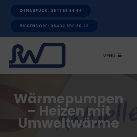
Zum
OSNABRÜCK: 0541 58 64 64
Inhalt
springen
BISSENDORF: 05402 609 60 22
MENÜ
START
Wärmepumpen
LEISTUNGEN
– Heizen mit
Umweltwärme
FÖRDERMITTEL