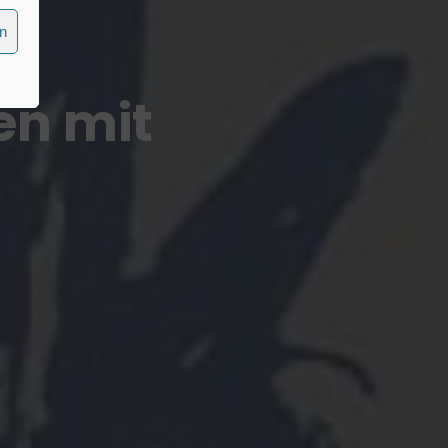
en
n mit