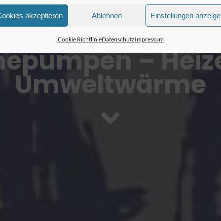
Cookies akzeptieren
Ablehnen
Einstellungen anzeig
Cookie Richtlinie
Datenschutz
Impressum
epumpen – Heize
Umweltwärme