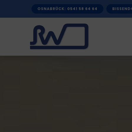
Zum
OSNABRÜCK: 0541 58 64 64
BISSENDO
Inhalt
springen