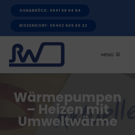
Zum
OSNABRÜCK: 0541 58 64 64
Inhalt
springen
BISSENDORF: 05402 609 60 22
MENÜ
START
Wärmepumpen
LEISTUNGEN
– Heizen mit
Umweltwärme
FÖRDERMITTEL