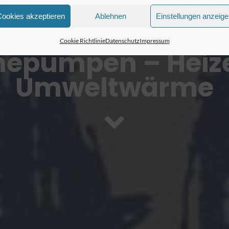
Cookies akzeptieren
Ablehnen
Einstellungen anzeig
Cookie Richtlinie
Datenschutz
Impressum
epumpen – Heize
Umweltwärme