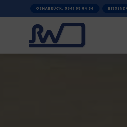
Zum
OSNABRÜCK: 0541 58 64 64
BISSENDO
Inhalt
springen