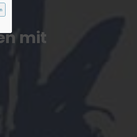
en
n mit