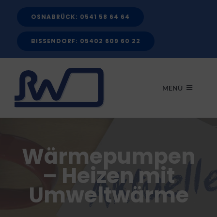
Zum
OSNABRÜCK: 0541 58 64 64
Inhalt
springen
BISSENDORF: 05402 609 60 22
MENÜ
START
Wärmepumpen
LEISTUNGEN
– Heizen mit
Umweltwärme
FÖRDERMITTEL