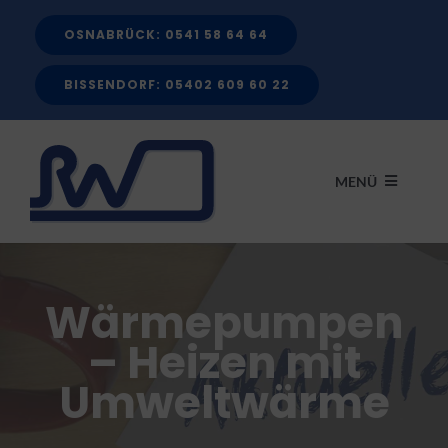
Zum
OSNABRÜCK: 0541 58 64 64
Inhalt
springen
BISSENDORF: 05402 609 60 22
MENÜ
START
Wärmepumpen
LEISTUNGEN
– Heizen mit
Umweltwärme
FÖRDERMITTEL