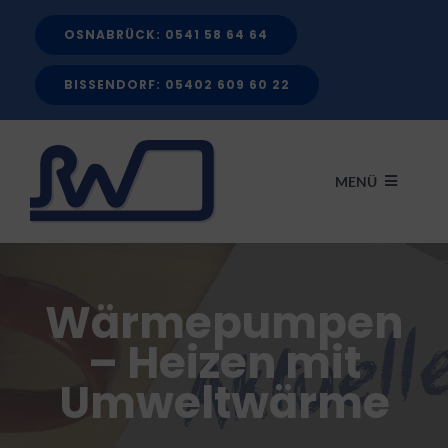
Zum
OSNABRÜCK: 0541 58 64 64
Inhalt
springen
BISSENDORF: 05402 609 60 22
MENÜ
START
Wärmepumpen
LEISTUNGEN
– Heizen mit
Umweltwärme
FÖRDERMITTEL