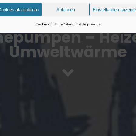
Cookies akzeptieren
Ablehnen
Einstellungen anzeig
Cookie Richtlinie
Datenschutz
Impressum
epumpen – Heize
Umweltwärme