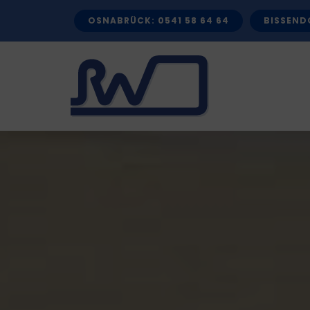
Zum
OSNABRÜCK: 0541 58 64 64
BISSENDO
Inhalt
springen