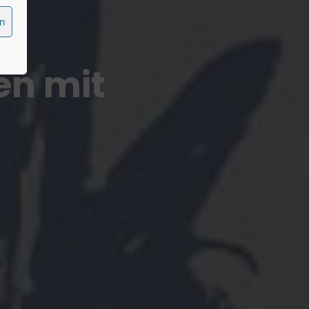
en
n mit