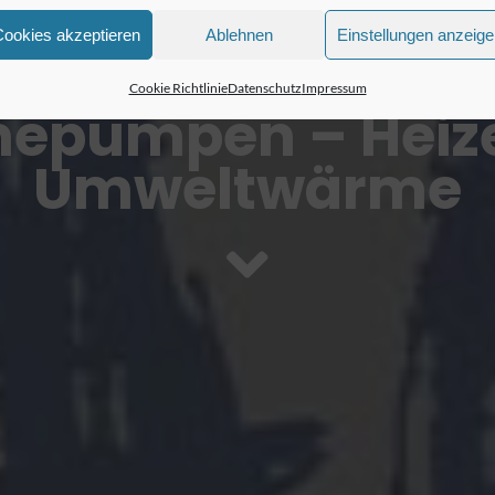
Cookies akzeptieren
Ablehnen
Einstellungen anzeig
Cookie Richtlinie
Datenschutz
Impressum
epumpen – Heize
Umweltwärme