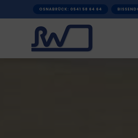
Zum
OSNABRÜCK: 0541 58 64 64
BISSENDO
Inhalt
springen