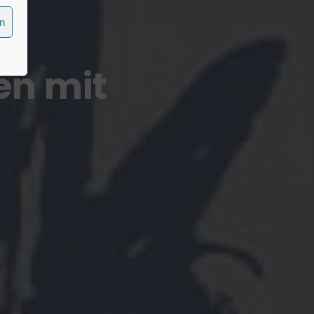
en
n mit