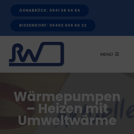
Zum
OSNABRÜCK: 0541 58 64 64
Inhalt
springen
BISSENDORF: 05402 609 60 22
MENÜ
START
Wärmepumpen
LEISTUNGEN
– Heizen mit
Umweltwärme
FÖRDERMITTEL