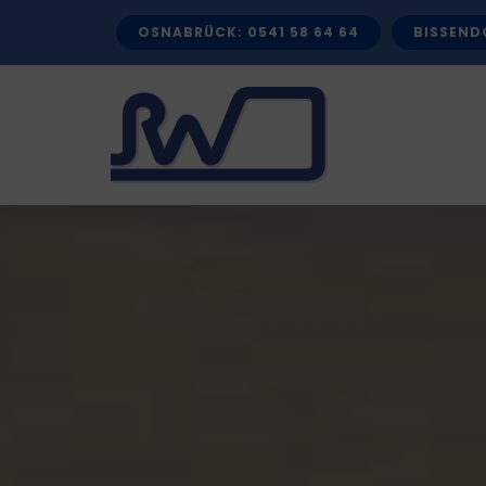
Zum
OSNABRÜCK: 0541 58 64 64
BISSENDO
Inhalt
springen