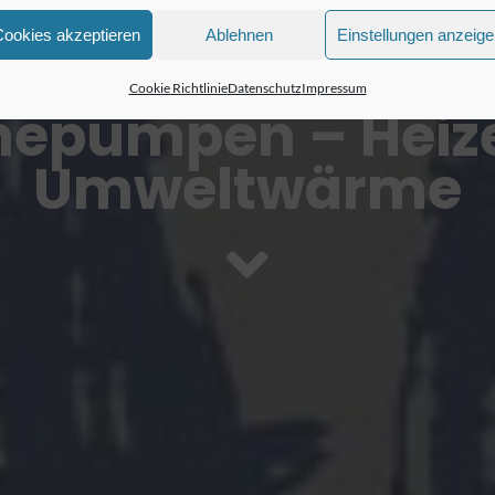
Cookies akzeptieren
Ablehnen
Einstellungen anzeig
Cookie Richtlinie
Datenschutz
Impressum
epumpen – Heize
Umweltwärme