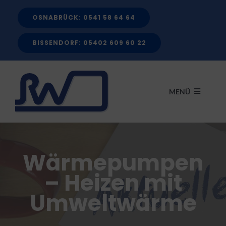
Zum
OSNABRÜCK: 0541 58 64 64
Inhalt
springen
BISSENDORF: 05402 609 60 22
MENÜ
START
Wärmepumpen
LEISTUNGEN
– Heizen mit
Umweltwärme
FÖRDERMITTEL