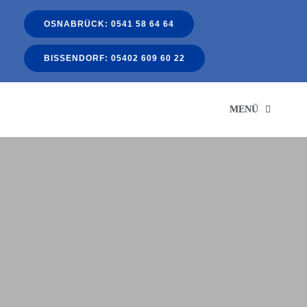
Zum
OSNABRÜCK: 0541 58 64 64
Inhalt
springen
BISSENDORF: 05402 609 60 22
MENÜ
S
LEIS
FÖRDE
FACH