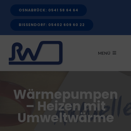
Zum
OSNABRÜCK: 0541 58 64 64
Inhalt
springen
BISSENDORF: 05402 609 60 22
MENÜ
START
Wärmepumpen
LEISTUNGEN
– Heizen mit
Umweltwärme
FÖRDERMITTEL