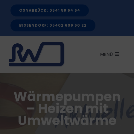
Zum
OSNABRÜCK: 0541 58 64 64
Inhalt
springen
BISSENDORF: 05402 609 60 22
MENÜ
START
Wärmepumpen
LEISTUNGEN
– Heizen mit
Umweltwärme
FÖRDERMITTEL