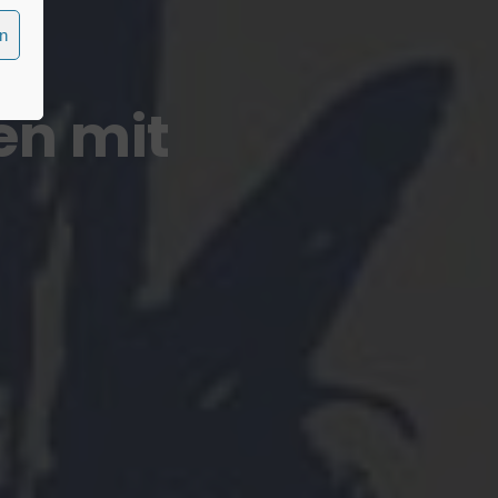
en
n mit