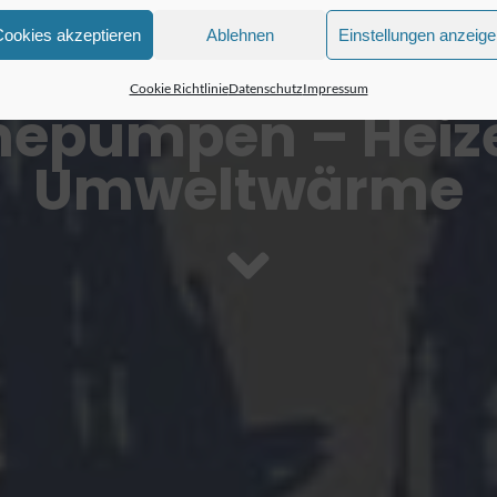
Cookies akzeptieren
Ablehnen
Einstellungen anzeig
Cookie Richtlinie
Datenschutz
Impressum
epumpen – Heize
Umweltwärme