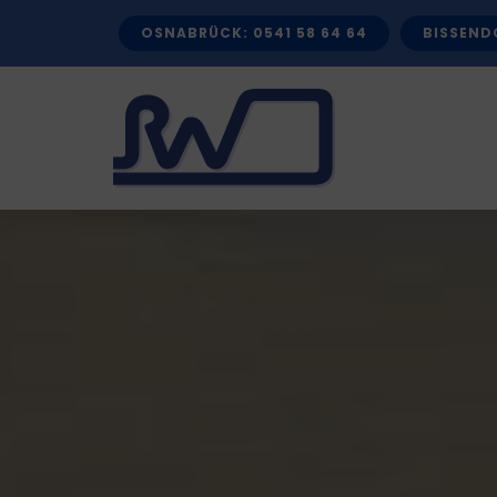
Zum
OSNABRÜCK: 0541 58 64 64
BISSENDO
Inhalt
springen