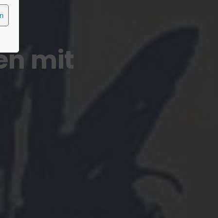
en
n mit