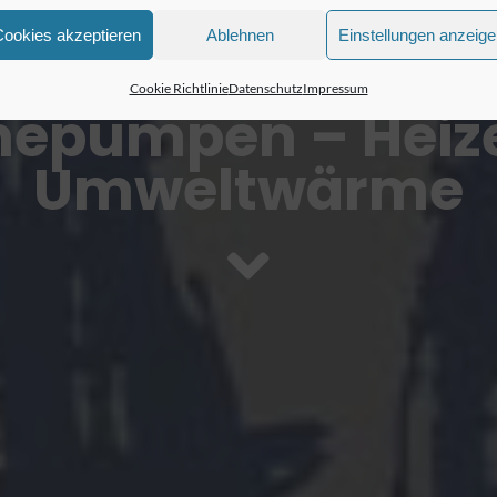
Cookies akzeptieren
Ablehnen
Einstellungen anzeig
Cookie Richtlinie
Datenschutz
Impressum
epumpen – Heize
Umweltwärme