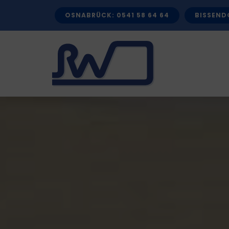
Zum
OSNABRÜCK: 0541 58 64 64
BISSENDO
Inhalt
springen