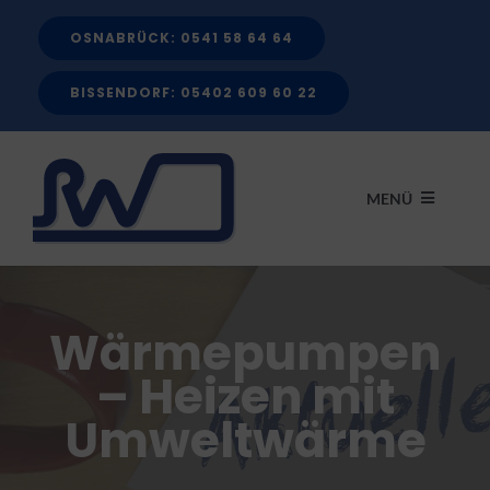
Zum
OSNABRÜCK: 0541 58 64 64
Inhalt
springen
BISSENDORF: 05402 609 60 22
MENÜ
START
Wärmepumpen
LEISTUNGEN
– Heizen mit
Umweltwärme
FÖRDERMITTEL